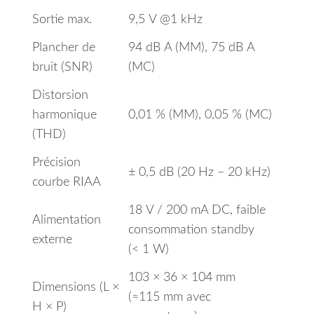
Sortie max.
9,5 V @1 kHz
Plancher de
94 dB A (MM), 75 dB A
bruit (SNR)
(MC)
Distorsion
harmonique
0,01 % (MM), 0,05 % (MC)
(THD)
Précision
± 0,5 dB (20 Hz – 20 kHz)
courbe RIAA
18 V / 200 mA DC, faible
Alimentation
consommation standby
externe
(< 1 W)
103 × 36 × 104 mm
Dimensions (L ×
(≈115 mm avec
H × P)