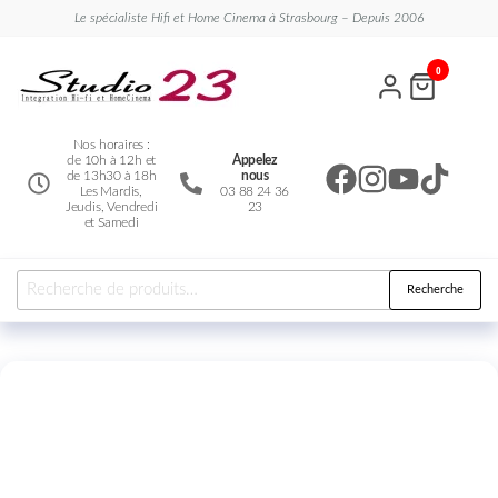
Le spécialiste Hifi et Home Cinema à Strasbourg – Depuis 2006
Studio
Le
0
spécialiste
23
Hifi et
Home
Cinema
Nos horaires :
de 10h à 12h et
Appelez
de 13h30 à 18h
nous
Les Mardis,
03 88 24 36
Jeudis, Vendredi
23
et Samedi
Recherche