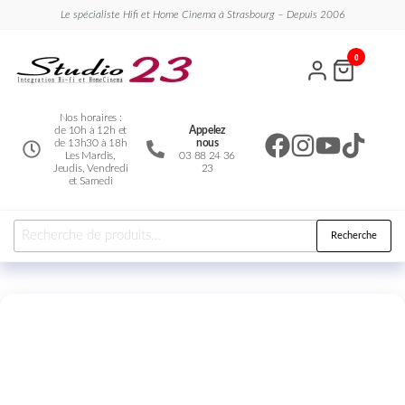
Le spécialiste Hifi et Home Cinema à Strasbourg – Depuis 2006
Studio
Le
0
spécialiste
23
Hifi et
Home
Cinema
Nos horaires :
de 10h à 12h et
Appelez
de 13h30 à 18h
nous
Les Mardis,
03 88 24 36
Jeudis, Vendredi
23
et Samedi
Recherche