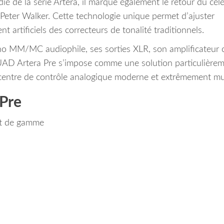
ié de la série Artera, il marque également le retour du cél
Peter Walker. Cette technologie unique permet d’ajuster
nt artificiels des correcteurs de tonalité traditionnels.
no MM/MC audiophile, ses sorties XLR, son amplificateur
QUAD Artera Pre s’impose comme une solution particulière
 centre de contrôle analogique moderne et extrêmement mus
 Pre
ut de gamme