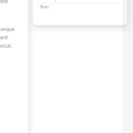
èbre
Tests
 casque
ment
ical.