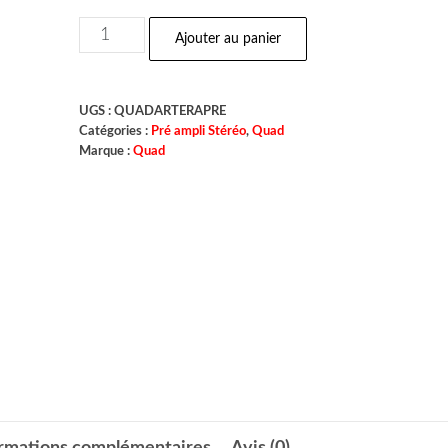
Ajouter au panier
UGS :
QUADARTERAPRE
Catégories :
Pré ampli Stéréo
,
Quad
Marque :
Quad
ormations complémentaires
Avis (0)