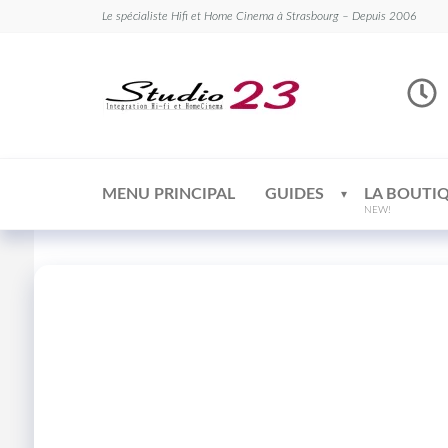
Le spécialiste Hifi et Home Cinema à Strasbourg – Depuis 2006
Studio
Le
spécialiste
23
Hifi et
Home
Cinema
MENU PRINCIPAL
GUIDES
LA BOUTI
NEW!