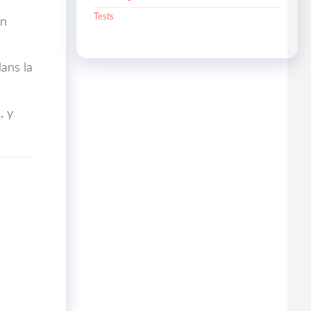
Tests
un
dans la
, y