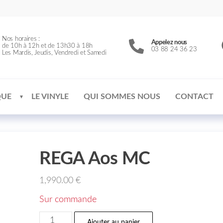
Nos horaires :
Appelez nous
de 10h à 12h et de 13h30 à 18h
03 88 24 36 23
Les Mardis, Jeudis, Vendredi et Samedi
QUE
LE VINYLE
QUI SOMMES NOUS
CONTACT
REGA Aos MC
1,990.00
€
Sur commande
Ajouter au panier