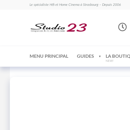
Le spécialiste Hifi et Home Cinema à Strasbourg – Depuis 2006
Studio
Le
spécialiste
23
Hifi et
Home
Cinema
MENU PRINCIPAL
GUIDES
LA BOUTI
NEW!