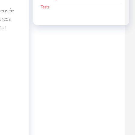
Tests
pensée
urces
our