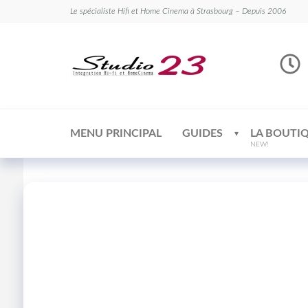
Le spécialiste Hifi et Home Cinema à Strasbourg – Depuis 2006
Studio
Le
spécialiste
23
Hifi et
Home
Cinema
MENU PRINCIPAL
GUIDES
LA BOUTI
NEW!