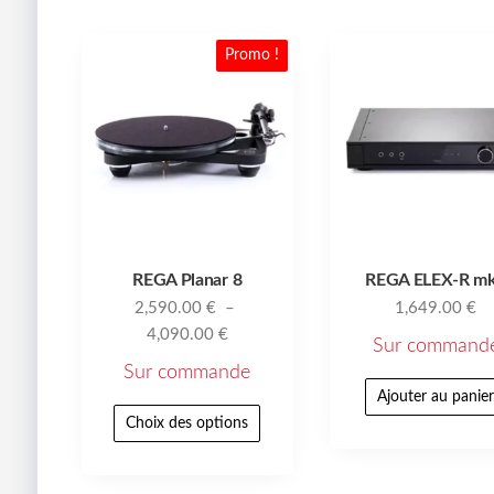
Promo !
REGA Planar 8
REGA ELEX-R m
2,590.00
€
–
1,649.00
€
4,090.00
€
Sur command
Sur commande
Ajouter au panie
Choix des options