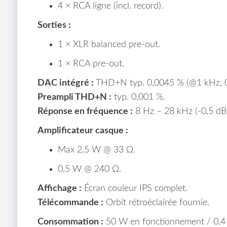
4 × RCA ligne (incl. record).
Sorties :
1 × XLR balanced pre-out.
1 × RCA pre-out.
DAC intégré :
THD+N typ. 0,0045 % (@1 kHz, 0
Preampli THD+N :
typ. 0,001 %.
Réponse en fréquence :
8 Hz – 28 kHz (-0,5 dB)
Amplificateur casque :
Max 2,5 W @ 33 Ω.
0,5 W @ 240 Ω.
Affichage :
Écran couleur IPS complet.
Télécommande :
Orbit rétroéclairée fournie.
Consommation :
50 W en fonctionnement / 0,4 