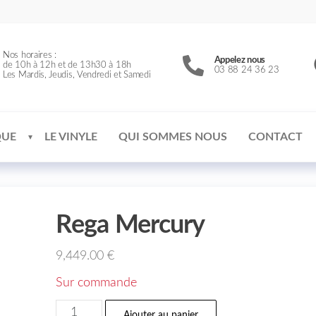
Nos horaires :
Appelez nous
de 10h à 12h et de 13h30 à 18h
03 88 24 36 23
Les Mardis, Jeudis, Vendredi et Samedi
QUE
LE VINYLE
QUI SOMMES NOUS
CONTACT
Rega Mercury
9,449.00
€
Sur commande
Ajouter au panier