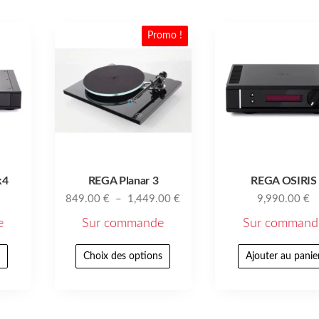
Promo !
k4
REGA Planar 3
REGA OSIRIS
849.00
€
–
1,449.00
€
9,990.00
€
e
Sur commande
Sur command
r
Choix des options
Ajouter au panie