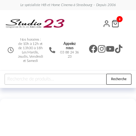
Le spécialiste Hifi et Home Cinema à Strasbourg – Depuis 2006
Studio
Le
0
spécialiste
23
Hifi et
Home
Cinema
Nos horaires :
de 10h à 12h et
Appelez
de 13h30 à 18h
nous
Les Mardis,
03 88 24 36
Jeudis, Vendredi
23
et Samedi
Recherche