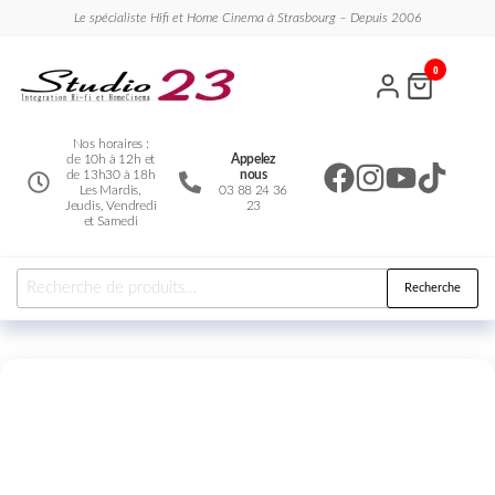
Le spécialiste Hifi et Home Cinema à Strasbourg – Depuis 2006
Studio
Le
0
spécialiste
23
Hifi et
Home
Cinema
Nos horaires :
de 10h à 12h et
Appelez
de 13h30 à 18h
nous
Les Mardis,
03 88 24 36
Jeudis, Vendredi
23
et Samedi
Recherche
En démo