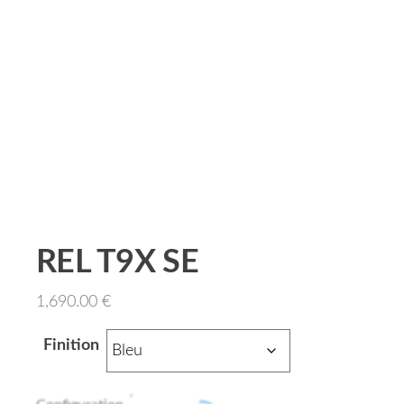
REL T9X SE
1,690.00
€
Finition
*