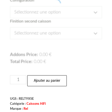
Configuration
Sélectionnez une option
Finition second caisson
Sélectionnez une option
Addons Price:
0.00
€
Total Price:
0.00
€
Ajouter au panier
UGS :
RELT9XSE
Catégorie :
Caissons HiFi
Marque :
Rel