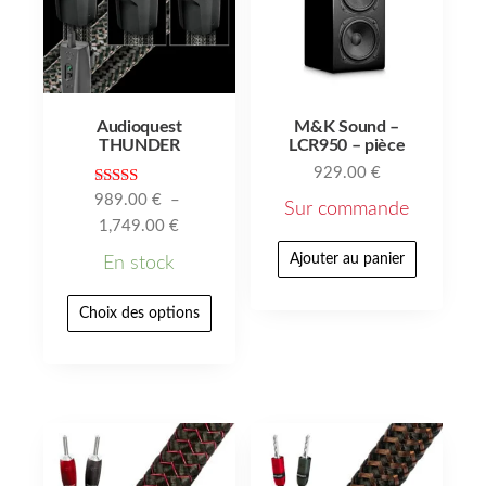
Audioquest
M&K Sound –
THUNDER
LCR950 – pièce
929.00
€
Note
989.00
€
–
Sur commande
5.00
1,749.00
€
sur 5
Ajouter au panier
En stock
Choix des options