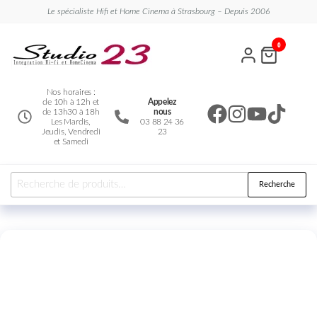
Le spécialiste Hifi et Home Cinema à Strasbourg – Depuis 2006
Studio
Le
0
spécialiste
23
Hifi et
Home
Cinema
Nos horaires :
de 10h à 12h et
Appelez
de 13h30 à 18h
nous
Les Mardis,
03 88 24 36
Jeudis, Vendredi
23
et Samedi
Recherche