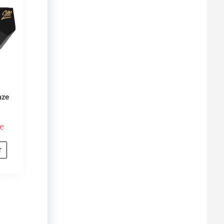
nze
e
r