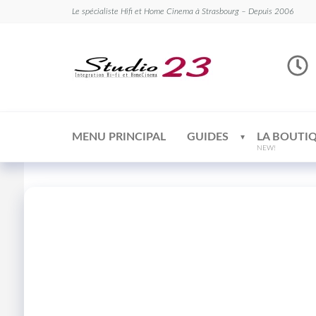
Le spécialiste Hifi et Home Cinema à Strasbourg – Depuis 2006
Studio
Le
spécialiste
23
Hifi et
Home
Cinema
MENU PRINCIPAL
GUIDES
LA BOUTI
NEW!