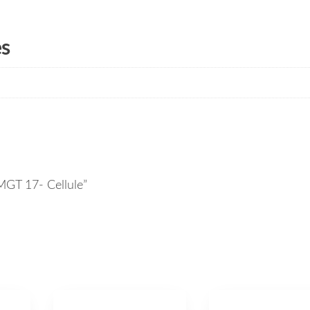
es
 MGT 17- Cellule”