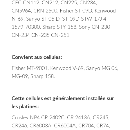
CEC CN112, CN212, CN225, CN234
,
CN5964, CRN 2500, Fisher ST-09D, Kenwood
N-69, Sanyo ST 06 D, ST-09D STW-17J 4-
1579-70300, Sharp STY-158, Sony CN-230
CN-234 CN-235 CN-251.
Convient aux cellules:
Fisher MT-9001, Kenwood V-69, Sanyo MG 06,
MG-09, Sharp 158.
Cette cellules est généralement installée sur
les platines:
Crosley NP4 CR 2402C, CR 2413A, CR245,
CR246, CR6003A, CR6004A, CR704, CR74,