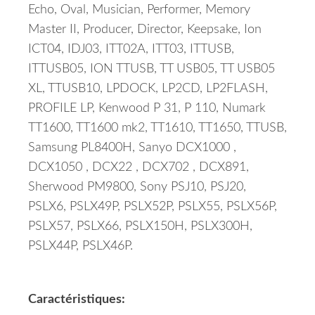
Echo, Oval, Musician, Performer, Memory
Master II, Producer, Director, Keepsake, Ion
ICT04, IDJ03, ITT02A, ITT03, ITTUSB,
ITTUSB05, ION TTUSB, TT USB05, TT USB05
XL, TTUSB10, LPDOCK, LP2CD, LP2FLASH,
PROFILE LP, Kenwood P 31, P 110, Numark
TT1600, TT1600 mk2, TT1610, TT1650, TTUSB,
Samsung PL8400H, Sanyo DCX1000 ,
DCX1050 , DCX22 , DCX702 , DCX891,
Sherwood PM9800, Sony PSJ10, PSJ20,
PSLX6, PSLX49P, PSLX52P, PSLX55, PSLX56P,
PSLX57, PSLX66, PSLX150H, PSLX300H,
PSLX44P, PSLX46P.
Caractéristiques: