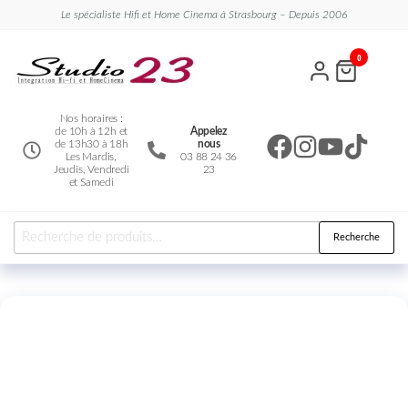
Le spécialiste Hifi et Home Cinema à Strasbourg – Depuis 2006
Studio
Le
0
spécialiste
23
Hifi et
Home
Cinema
Nos horaires :
de 10h à 12h et
Appelez
de 13h30 à 18h
nous
Les Mardis,
03 88 24 36
Jeudis, Vendredi
23
et Samedi
Recherche