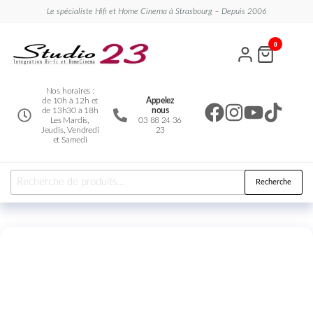
Le spécialiste Hifi et Home Cinema à Strasbourg – Depuis 2006
Studio
Le
0
spécialiste
23
Hifi et
Home
Cinema
Nos horaires :
de 10h à 12h et
Appelez
de 13h30 à 18h
nous
Les Mardis,
03 88 24 36
Jeudis, Vendredi
23
et Samedi
Recherche