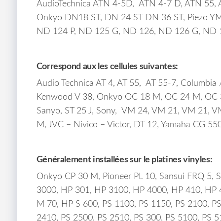
AudioTechnica ATN 4-5D, ATN 4-7 D, ATN 55, 
Onkyo DN18 ST, DN 24 ST DN 36 ST, Piezo YM 1
ND 124 P, ND 125 G, ND 126, ND 126 G, ND 1
Correspond aux les cellules suivantes:
Audio Technica AT 4, AT 55, AT 55-7, Columbia 
Kenwood V 38, Onkyo OC 18 M, OC 24 M, OC 36 
Sanyo, ST 25 J, Sony, VM 24, VM 21, VM 21, 
M, JVC – Nivico – Victor, DT 12, Yamaha CG 55
Généralement installées sur le platines vinyles:
Onkyo CP 30 M, Pioneer PL 10, Sansui FRQ 5, 
3000, HP 301, HP 3100, HP 4000, HP 410, HP 
M 70, HP S 600, PS 1100, PS 1150, PS 2100, PS
2410, PS 2500, PS 2510, PS 300, PS 5100, PS 5