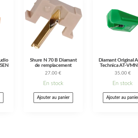
udio
Shure N 70 B Diamant
Diamant Original 
95EN
de remplacement
Technica AT-VM
27.00
€
35.00
€
En stock
En stock
r
Ajouter au panier
Ajouter au panie