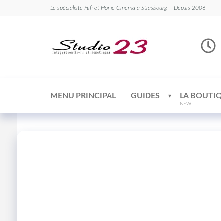
Le spécialiste Hifi et Home Cinema à Strasbourg – Depuis 2006
Studio
Le
spécialiste
23
Hifi et
Home
Cinema
MENU PRINCIPAL
GUIDES
LA BOUTI
NEW!