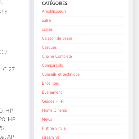
,
CATÉGORIES
ony
Amplificateurs
autre
cables
Caisson de basse
Casques
O /
Chaine Complete
Comparatifs
, C 27
Conseils et technique
Enceintes
Evènement
Guides Hi-Fi
0, HP
Home Cinema
20, HP
News
PS
Platine vinyle
ba, AP
streaming