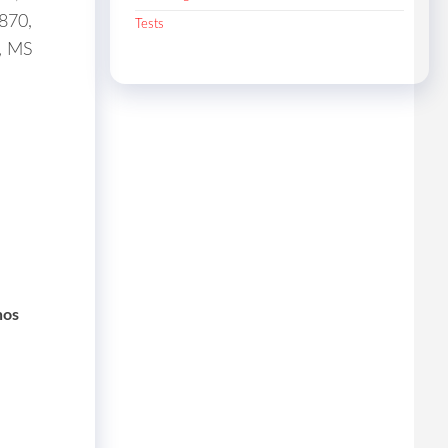
870,
Tests
3, MS
nos