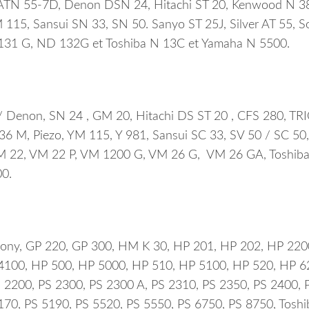
ATN 55-7D, Denon DSN 24, Hitachi ST 20, Kenwood N 38
15, Sansui SN 33, SN 50. Sanyo ST 25J, Silver AT 55, S
31 G, ND 132G et Toshiba N 13C et Yamaha N 5500.
/ Denon, SN 24 , GM 20, Hitachi DS ST 20 , CFS 280, TRI
M, Piezo, YM 115, Y 981, Sansui SC 33, SV 50 / SC 50,
VM 22, VM 22 P, VM 1200 G, VM 26 G, VM 26 GA, Toshiba
00.
Sony, GP 220, GP 300, HM K 30, HP 201, HP 202, HP 220
4100, HP 500, HP 5000, HP 510, HP 5100, HP 520, HP 6
 2200, PS 2300, PS 2300 A, PS 2310, PS 2350, PS 2400, 
170, PS 5190, PS 5520, PS 5550, PS 6750, PS 8750, Toshi