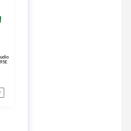
Audio
N95E
r