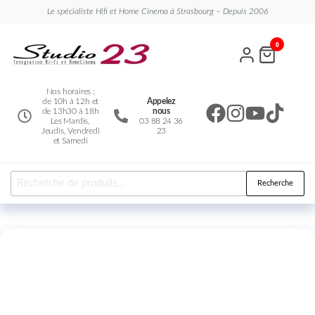
Le spécialiste Hifi et Home Cinema à Strasbourg – Depuis 2006
Studio
Le
0
spécialiste
23
Hifi et
Home
Cinema
Nos horaires :
de 10h à 12h et
Appelez
de 13h30 à 18h
nous
Les Mardis,
03 88 24 36
Jeudis, Vendredi
23
et Samedi
Recherche