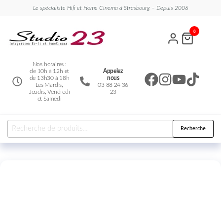
Le spécialiste Hifi et Home Cinema à Strasbourg – Depuis 2006
Studio
Le
0
spécialiste
23
Hifi et
Home
Cinema
Nos horaires :
de 10h à 12h et
Appelez
de 13h30 à 18h
nous
Les Mardis,
03 88 24 36
Jeudis, Vendredi
23
et Samedi
Recherche