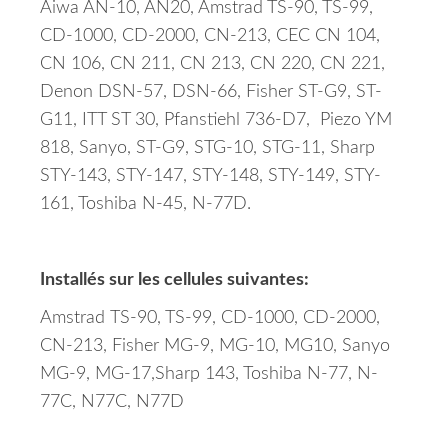
Aiwa AN-10, AN20, Amstrad TS-90, TS-99,
CD-1000, CD-2000, CN-213, CEC CN 104,
CN 106, CN 211, CN 213, CN 220, CN 221,
Denon DSN-57, DSN-66, Fisher ST-G9, ST-
G11, ITT ST 30, Pfanstiehl 736-D7, Piezo YM
818, Sanyo, ST-G9, STG-10, STG-11, Sharp
STY-143, STY-147, STY-148, STY-149, STY-
161, Toshiba N-45, N-77D.
Installés sur les cellules suivantes:
Amstrad
TS-90, TS-99, CD-1000, CD-2000,
CN-213, Fisher MG-9, MG-10, MG10, Sanyo
MG-9, MG-17,Sharp 143, Toshiba N-77, N-
77C, N77C, N77D