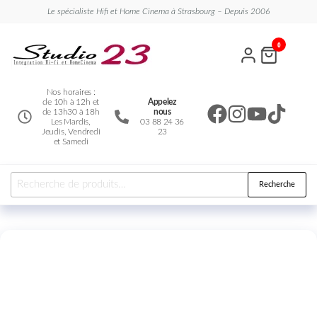
Le spécialiste Hifi et Home Cinema à Strasbourg – Depuis 2006
Studio
Le
0
spécialiste
23
Hifi et
Home
Cinema
Nos horaires :
de 10h à 12h et
Appelez
de 13h30 à 18h
nous
Les Mardis,
03 88 24 36
Jeudis, Vendredi
23
et Samedi
Recherche