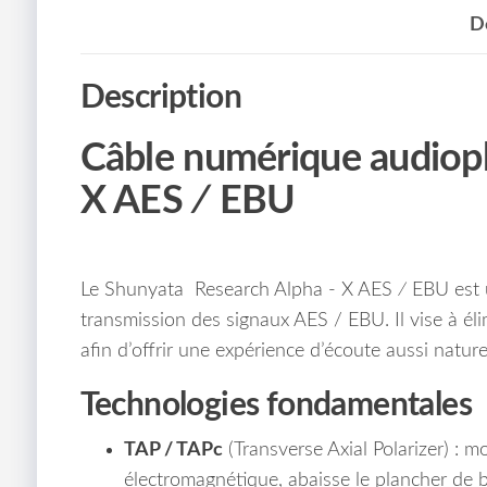
D
Description
Câble numérique audioph
X AES ∕ EBU
Le Shunyata Research Alpha ‑ X AES ∕ EBU est u
transmission des signaux AES / EBU. Il vise à élim
afin d’offrir une expérience d’écoute aussi nature
Technologies fondamentales
TAP / TAPc
(Transverse Axial Polarizer) : m
électromagnétique, abaisse le plancher de b