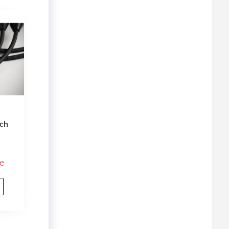
rch
e