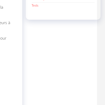
Tests
la
eurs à
pour