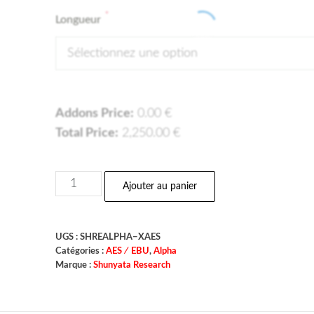
*
Longueur
Sélectionnez une option
Addons Price:
0.00
€
Total Price:
2,250.00
€
Ajouter au panier
UGS :
SHREALPHA−XAES
Catégories :
AES ∕ EBU
,
Alpha
Marque :
Shunyata Research