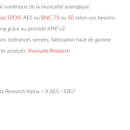
al numérique de la musicalité analogique
ial SPDIF
, AES ou
BNC 75
ou
50
selon vos besoins
ong grâce au procédé KPIP v2
um, tolérances serrées, fabrication haut de gamme
res produits
Shunyata Research
yata Research Alpha – X AES ∕ EBU”