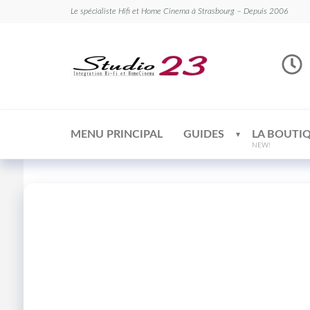
Le spécialiste Hifi et Home Cinema à Strasbourg – Depuis 2006
Studio
Le
spécialiste
23
Hifi et
Home
Cinema
MENU PRINCIPAL
GUIDES
LA BOUTI
NEW!