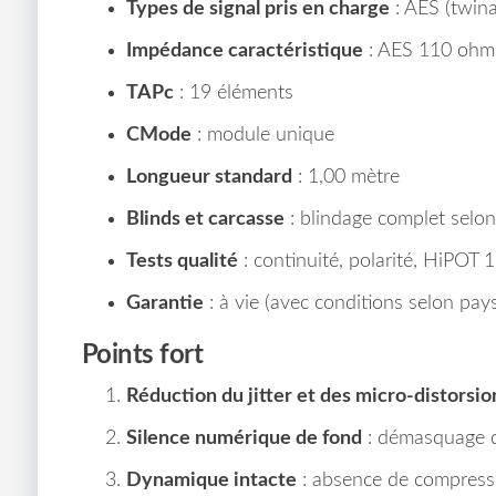
Types de signal pris en charge
: AES (twina
Impédance caractéristique
: AES 110 ohm
TAPc
: 19 éléments
CMode
: module unique
Longueur standard
: 1,00 mètre
Blinds et carcasse
: blindage complet selon v
Tests qualité
: continuité, polarité, HiPOT
Garantie
: à vie (avec conditions selon pay
Points fort
Réduction du jitter et des micro‑distorsi
Silence numérique de fond
: démasquage de
Dynamique intacte
: absence de compress