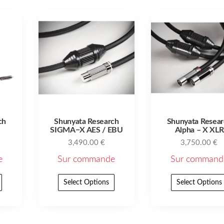
ch
Shunyata Research
Shunyata Resea
SIGMA−X AES / EBU
Alpha – X XLR
3,490.00
€
3,750.00
€
e
Sur commande
Sur command
Select Options
Select Options