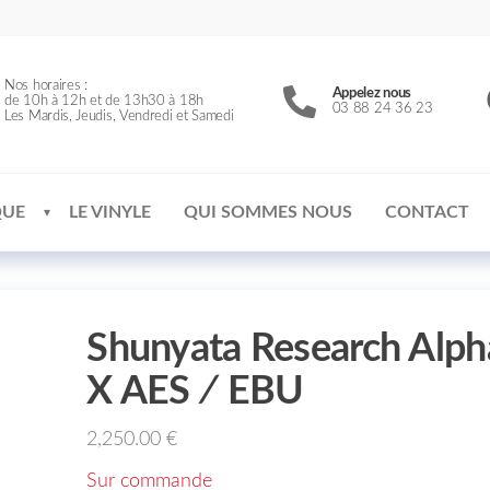
Nos horaires :
Appelez nous
de 10h à 12h et de 13h30 à 18h
03 88 24 36 23
Les Mardis, Jeudis, Vendredi et Samedi
QUE
LE VINYLE
QUI SOMMES NOUS
CONTACT
Shunyata Research Alph
X AES ∕ EBU
2,250.00
€
Sur commande