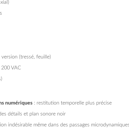
xial)
s
ersion (tressé, feuille)
 1 200 VAC
s)
ons numériques
: restitution temporelle plus précise
s détails et plan sonore noir
ion indésirable même dans des passages microdynamique