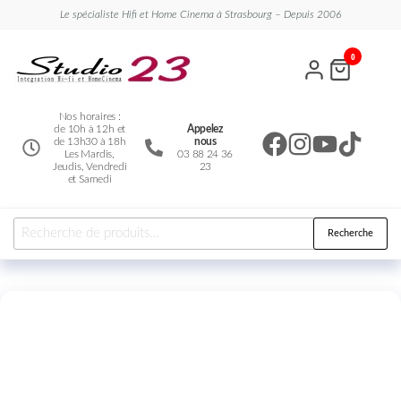
Le spécialiste Hifi et Home Cinema à Strasbourg – Depuis 2006
Studio
Le
0
spécialiste
23
Hifi et
Home
Cinema
Nos horaires :
de 10h à 12h et
Appelez
de 13h30 à 18h
nous
Les Mardis,
03 88 24 36
Jeudis, Vendredi
23
et Samedi
Recherche