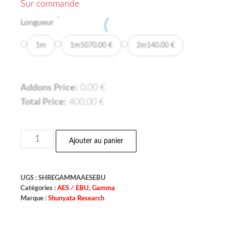
Sur commande
*
Longueur
1m
1m50
70.00
€
2m
140.00
€
Addons Price:
0.00
€
Total Price:
400.00
€
Ajouter au panier
UGS :
SHREGAMMAAESEBU
Catégories :
AES ∕ EBU
,
Gamma
Marque :
Shunyata Research