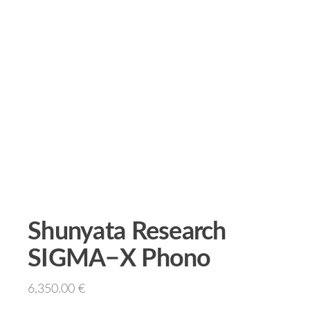
Shunyata Research
SIGMA−X Phono
6,350.00
€