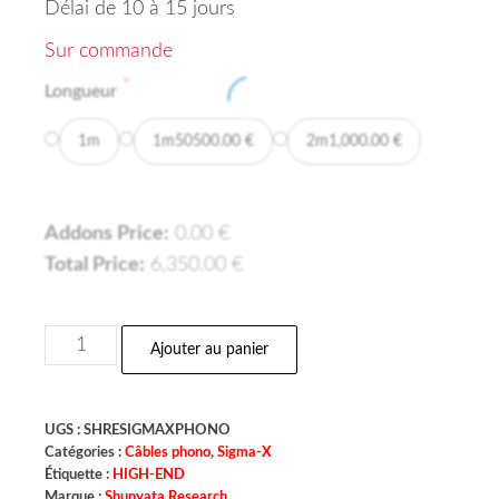
Délai de 10 à 15 jours
Sur commande
*
Longueur
1m
1m50
500.00
€
2m
1,000.00
€
Addons Price:
0.00
€
Total Price:
6,350.00
€
Ajouter au panier
UGS :
SHRESIGMAXPHONO
Catégories :
Câbles phono
,
Sigma-X
Étiquette :
HIGH-END
Marque :
Shunyata Research