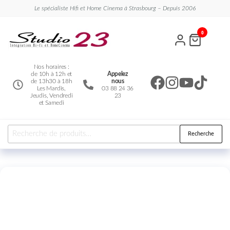
Le spécialiste Hifi et Home Cinema à Strasbourg – Depuis 2006
Studio
Le
0
spécialiste
23
Hifi et
Home
Cinema
Nos horaires :
de 10h à 12h et
Appelez
de 13h30 à 18h
nous
Les Mardis,
03 88 24 36
Jeudis, Vendredi
23
et Samedi
Recherche