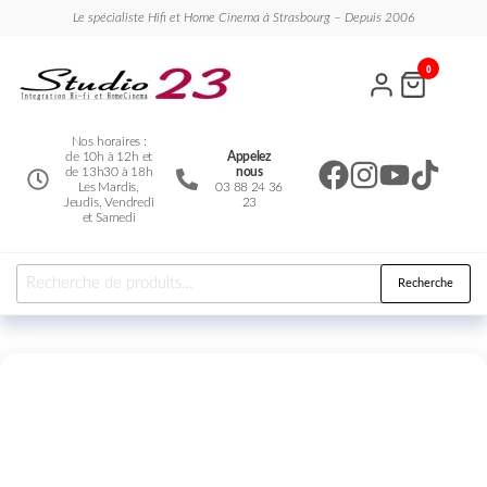
Le spécialiste Hifi et Home Cinema à Strasbourg – Depuis 2006
Studio
Le
0
spécialiste
23
Hifi et
Home
Cinema
Nos horaires :
de 10h à 12h et
Appelez
de 13h30 à 18h
nous
Les Mardis,
03 88 24 36
Jeudis, Vendredi
23
et Samedi
Recherche