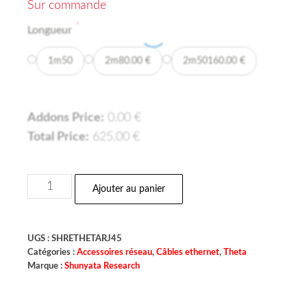
Sur commande
*
Longueur
1m50
2m
80.00
€
2m50
160.00
€
Addons Price:
0.00
€
Total Price:
625.00
€
Ajouter au panier
UGS :
SHRETHETARJ45
Catégories :
Accessoires réseau
,
Câbles ethernet
,
Theta
Marque :
Shunyata Research