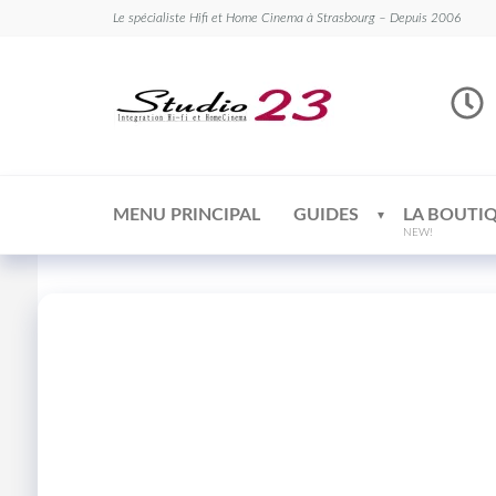
Le spécialiste Hifi et Home Cinema à Strasbourg – Depuis 2006
Studio
Le
spécialiste
23
Hifi et
Home
Cinema
MENU PRINCIPAL
GUIDES
LA BOUTI
NEW!