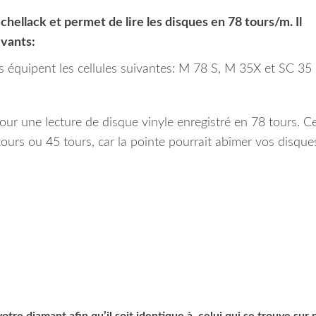
hellack et permet de lire les disques en 78 tours/m. Il
ivants:
 équipent les cellules suivantes: M 78 S, M 35X et SC 35
ur une lecture de disque vinyle enregistré en 78 tours. C
tours ou 45 tours, car la pointe pourrait abîmer vos disque
tre diamant afin qu’il soit identique à celui qui se trouve sur 