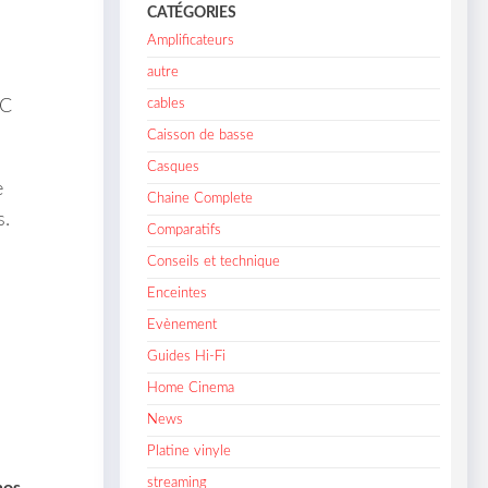
CATÉGORIES
Amplificateurs
autre
cables
 C
Caisson de basse
Casques
e
Chaine Complete
s.
Comparatifs
Conseils et technique
Enceintes
Evènement
Guides Hi-Fi
Home Cinema
News
Platine vinyle
streaming
nos