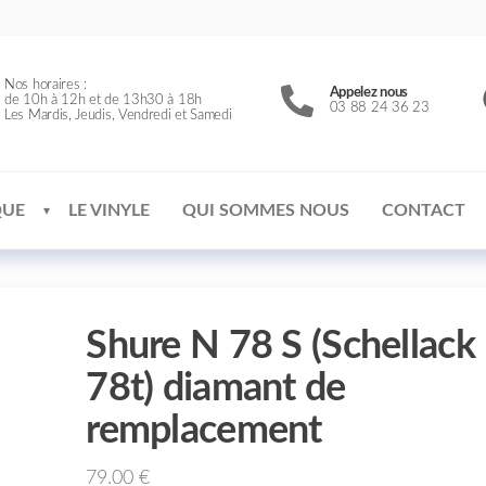
Nos horaires :
Appelez nous
de 10h à 12h et de 13h30 à 18h
03 88 24 36 23
Les Mardis, Jeudis, Vendredi et Samedi
QUE
LE VINYLE
QUI SOMMES NOUS
CONTACT
Shure N 78 S (Schellack
78t) diamant de
remplacement
79.00
€