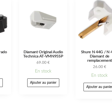
rado
Diamant Original Audio
Shure N 44G / N 
Technica AT-VMN95SP
Diamant de
remplacemen
69.00
€
26.00
€
En stock
En stock
r
Ajouter au panier
Ajouter au panie