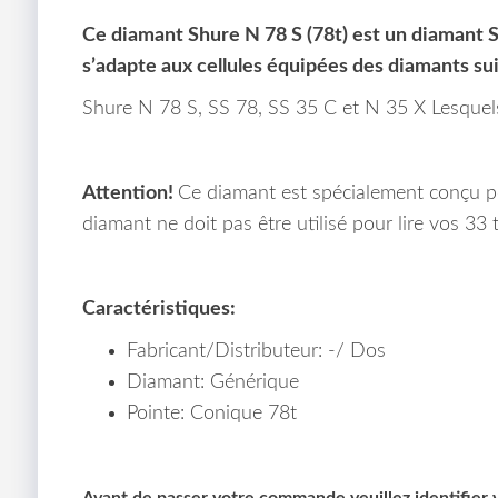
Ce diamant Shure N 78 S (78t) est un diamant Sc
s’adapte aux cellules équipées des diamants su
Shure N 78 S, SS 78, SS 35 C et N 35 X Lesquels
Attention!
Ce diamant est spécialement conçu po
diamant ne doit pas être utilisé pour lire vos 33 
Caractéristiques:
Fabricant/Distributeur: -/ Dos
Diamant: Générique
Pointe: Conique 78t
Avant de passer votre commande veuillez identifier vo