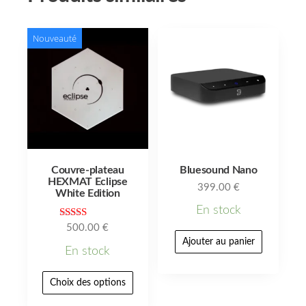
Nouveauté
Couvre-plateau
Bluesound Nano
HEXMAT Eclipse
399.00
€
White Edition
En stock
Note
500.00
€
5.00
Ajouter au panier
sur 5
En stock
Choix des options