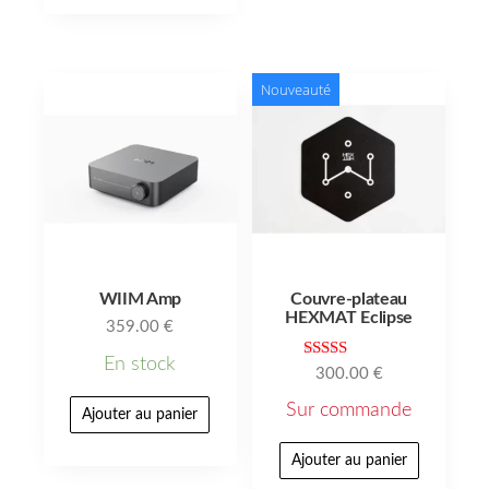
Nouveauté
WIIM Amp
Couvre-plateau
HEXMAT Eclipse
359.00
€
En stock
Note
300.00
€
5.00
sur 5
Sur commande
Ajouter au panier
Ajouter au panier