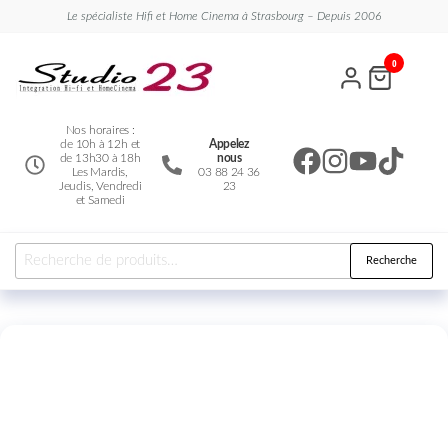
Le spécialiste Hifi et Home Cinema à Strasbourg – Depuis 2006
Studio
Le
0
spécialiste
23
Hifi et
Home
Cinema
Nos horaires :
de 10h à 12h et
Appelez
de 13h30 à 18h
nous
Les Mardis,
03 88 24 36
Jeudis, Vendredi
23
et Samedi
Recherche