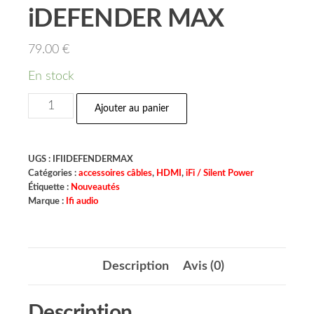
iDEFENDER MAX
79.00
€
En stock
Ajouter au panier
UGS :
IFIIDEFENDERMAX
Catégories :
accessoires câbles
,
HDMI
,
iFi / Silent Power
Étiquette :
Nouveautés
Marque :
Ifi audio
Description
Avis (0)
Description