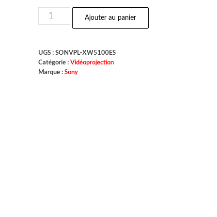
Ajouter au panier
UGS :
SONVPL-XW5100ES
Catégorie :
Vidéoprojection
Marque :
Sony