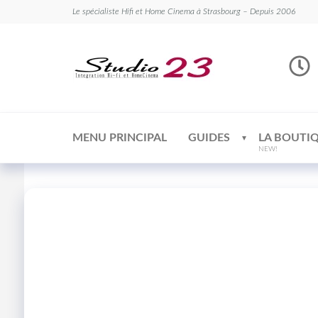
Le spécialiste Hifi et Home Cinema à Strasbourg – Depuis 2006
Studio
Le
spécialiste
23
Hifi et
Home
Cinema
MENU PRINCIPAL
GUIDES
LA BOUTI
NEW!