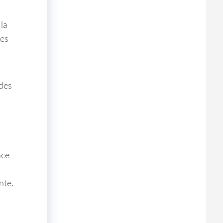
la
les
 des
ace
nte.