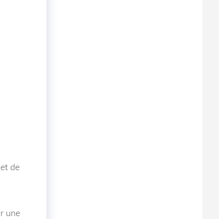
jet de
ur une