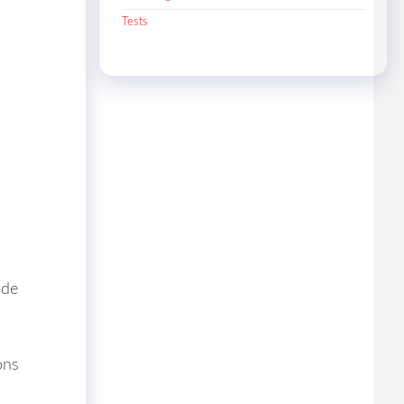
Tests
 de
ons