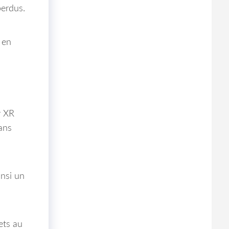
perdus.
 en
r XR
ans
insi un
ets au