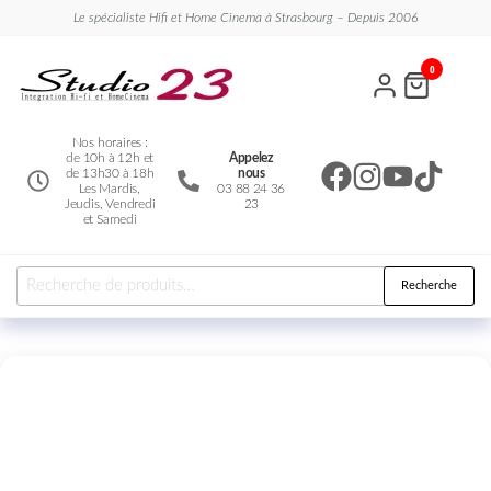
Le spécialiste Hifi et Home Cinema à Strasbourg – Depuis 2006
Studio
Le
0
spécialiste
23
Hifi et
Home
Cinema
Nos horaires :
de 10h à 12h et
Appelez
de 13h30 à 18h
nous
Les Mardis,
03 88 24 36
Jeudis, Vendredi
23
et Samedi
Recherche