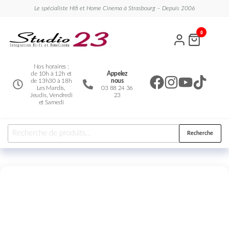
Le spécialiste Hifi et Home Cinema à Strasbourg – Depuis 2006
Studio
Le
0
spécialiste
23
Hifi et
Home
Cinema
Nos horaires :
de 10h à 12h et
Appelez
de 13h30 à 18h
nous
Les Mardis,
03 88 24 36
Jeudis, Vendredi
23
et Samedi
Recherche