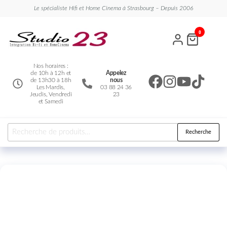
Le spécialiste Hifi et Home Cinema à Strasbourg – Depuis 2006
Studio
Le
0
spécialiste
23
Hifi et
Home
Cinema
Nos horaires :
de 10h à 12h et
Appelez
de 13h30 à 18h
nous
Les Mardis,
03 88 24 36
Jeudis, Vendredi
23
et Samedi
Recherche