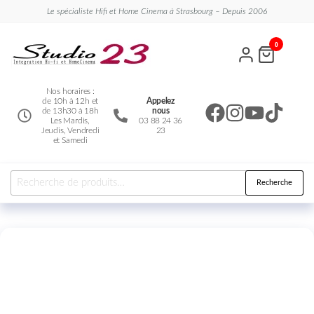
Le spécialiste Hifi et Home Cinema à Strasbourg – Depuis 2006
Studio
Le
0
spécialiste
23
Hifi et
Home
Cinema
Nos horaires :
de 10h à 12h et
Appelez
de 13h30 à 18h
nous
Les Mardis,
03 88 24 36
Jeudis, Vendredi
23
et Samedi
Recherche