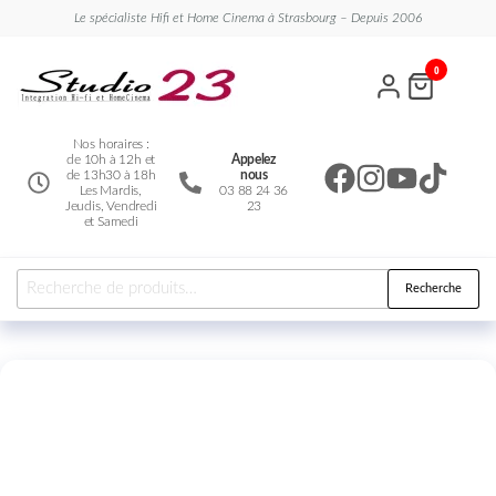
Le spécialiste Hifi et Home Cinema à Strasbourg – Depuis 2006
Studio
Le
0
spécialiste
23
Hifi et
Home
Cinema
Nos horaires :
de 10h à 12h et
Appelez
de 13h30 à 18h
nous
Les Mardis,
03 88 24 36
Jeudis, Vendredi
23
et Samedi
Recherche