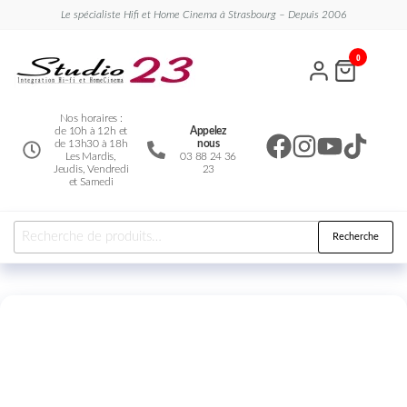
Le spécialiste Hifi et Home Cinema à Strasbourg – Depuis 2006
Studio
Le
0
spécialiste
23
Hifi et
Home
Cinema
Nos horaires :
de 10h à 12h et
Appelez
de 13h30 à 18h
nous
Les Mardis,
03 88 24 36
Jeudis, Vendredi
23
et Samedi
Recherche