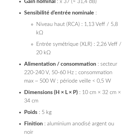
Gain nominal
: x 37 (≈ 31,4 dB)
Sensibilité d’entrée nominale
:
Niveau haut (RCA) : 1,13 Veff / 5,8
kΩ
Entrée symétrique (XLR) : 2,26 Veff /
20 kΩ
Alimentation / consommation
: secteur
220-240 V, 50-60 Hz ; consommation
max ~ 500 W ; période veille < 0,5 W
Dimensions (H × L × P)
: 10 cm × 32 cm ×
34 cm
Poids
: 5 kg
Finition
: aluminium anodisé argent ou
noir