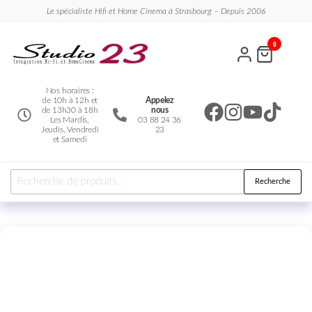
Le spécialiste Hifi et Home Cinema à Strasbourg – Depuis 2006
Studio
Le
0
spécialiste
23
Hifi et
Home
Cinema
Nos horaires :
de 10h à 12h et
Appelez
de 13h30 à 18h
nous
Les Mardis,
03 88 24 36
Jeudis, Vendredi
23
et Samedi
Recherche