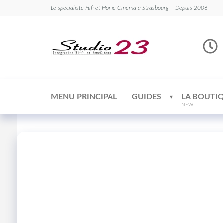
Le spécialiste Hifi et Home Cinema à Strasbourg – Depuis 2006
Studio
Le
spécialiste
23
Hifi et
Home
Cinema
MENU PRINCIPAL
GUIDES
LA BOUTI
NEW!