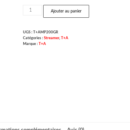
Ajouter au panier
UGS :
T+AMP200GR
Catégories :
Streamer
,
T+A
Marque :
T+A
ormations complémentaires
Avis (0)