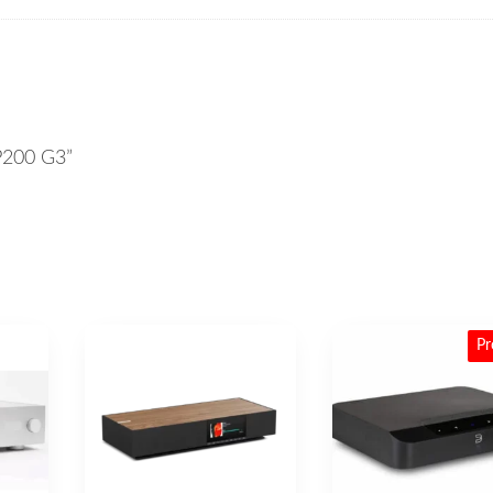
MP200 G3”
Pr