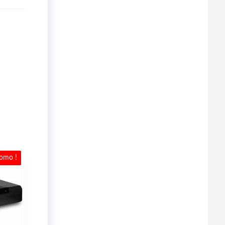
omo !