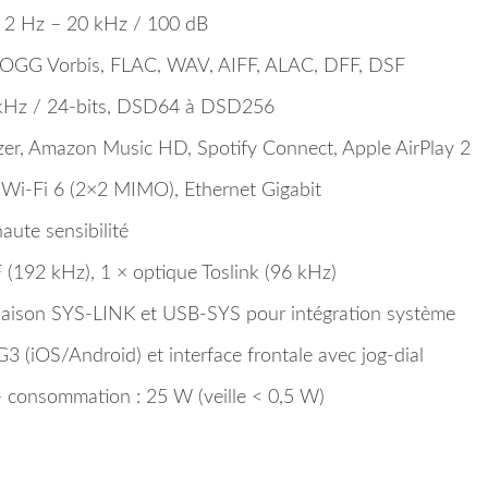
 2 Hz – 20 kHz / 100 dB
OGG Vorbis, FLAC, WAV, AIFF, ALAC, DFF, DSF
kHz / 24-bits, DSD64 à DSD256
zer, Amazon Music HD, Spotify Connect, Apple AirPlay 2
 Wi-Fi 6 (2×2 MIMO), Ethernet Gigabit
ute sensibilité
 (192 kHz), 1 × optique Toslink (96 kHz)
liaison SYS-LINK et USB-SYS pour intégration système
3 (iOS/Android) et interface frontale avec jog-dial
 consommation : 25 W (veille < 0,5 W)