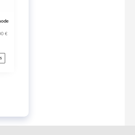
node
00
€
s