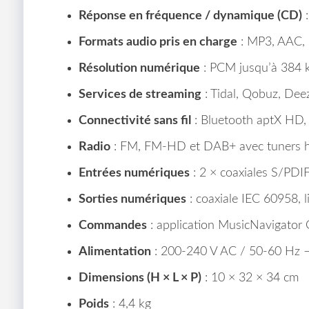
Réponse en fréquence / dynamique (CD)
:
Formats audio pris en charge
: MP3, AAC, 
Résolution numérique
: PCM jusqu’à 384 
Services de streaming
: Tidal, Qobuz, Dee
Connectivité sans fil
: Bluetooth aptX HD,
Radio
: FM, FM-HD et DAB+ avec tuners ha
Entrées numériques
: 2 × coaxiales S/PDIF
Sorties numériques
: coaxiale IEC 60958, 
Commandes
: application MusicNavigator G
Alimentation
: 200-240 V AC / 50-60 Hz –
Dimensions (H × L × P)
: 10 × 32 × 34 cm
Poids
: 4,4 kg