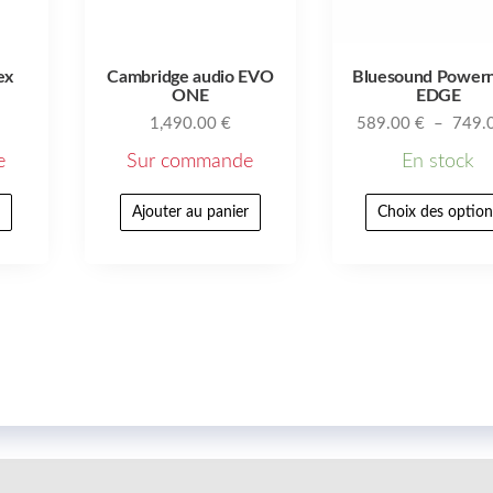
ex
Cambridge audio EVO
Bluesound Power
ONE
EDGE
1,490.00
€
589.00
€
–
749.
e
Sur commande
En stock
r
Ajouter au panier
Choix des option