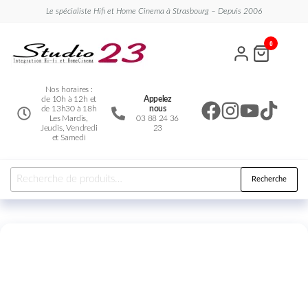
Le spécialiste Hifi et Home Cinema à Strasbourg – Depuis 2006
Studio
Le
0
spécialiste
23
Hifi et
Home
Cinema
Nos horaires :
de 10h à 12h et
Appelez
de 13h30 à 18h
nous
Les Mardis,
03 88 24 36
Jeudis, Vendredi
23
et Samedi
Recherche