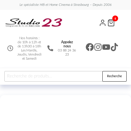
Le spécialiste Hifi et Home Cinema à Strasbourg – Depuis 2006
Studio
Le
0
spécialiste
23
Hifi et
Home
Cinema
Nos horaires :
de 10h à 12h et
Appelez
de 13h30 à 18h
nous
Les Mardis,
03 88 24 36
Jeudis, Vendredi
23
et Samedi
Recherche