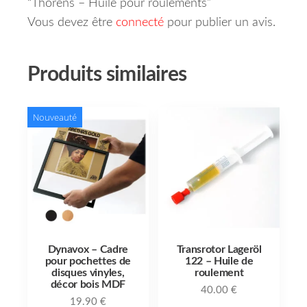
“Thorens – Huile pour roulements”
Vous devez être
connecté
pour publier un avis.
Produits similaires
Nouveauté
Dynavox – Cadre
Transrotor Lageröl
pour pochettes de
122 – Huile de
disques vinyles,
roulement
décor bois MDF
40.00
€
19.90
€