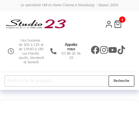
Le spécialiste Hifi et Home Cinema à Strasbourg – Depuis 2006
Studio
Le
0
spécialiste
23
Hifi et
Home
Cinema
Nos horaires :
de 10h à 12h et
Appelez
de 13h30 à 18h
nous
Les Mardis,
03 88 24 36
Jeudis, Vendredi
23
et Samedi
Recherche