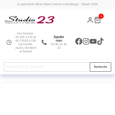
Le spécialiste Hifi et Home Cinema à Strasbourg – Depuis 2006
Studio
Le
0
spécialiste
23
Hifi et
Home
Cinema
Nos horaires :
de 10h à 12h et
Appelez
de 13h30 à 18h
nous
Les Mardis,
03 88 24 36
Jeudis, Vendredi
23
et Samedi
Recherche