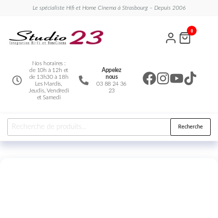
Le spécialiste Hifi et Home Cinema à Strasbourg – Depuis 2006
Studio
Le
0
spécialiste
23
Hifi et
Home
Cinema
Nos horaires :
de 10h à 12h et
Appelez
de 13h30 à 18h
nous
Les Mardis,
03 88 24 36
Jeudis, Vendredi
23
et Samedi
Recherche