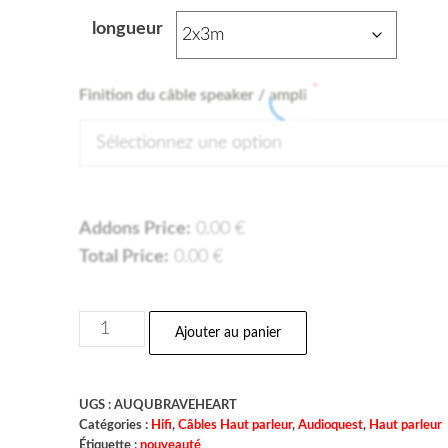
longueur
*
Finition du câble speaker / ampli
Sélectionnez une option
Addons Price:
0.00
€
Total Price:
0.00
€
Ajouter au panier
UGS :
AUQUBRAVEHEART
Catégories :
Hifi
,
Câbles Haut parleur
,
Audioquest
,
Haut parleur
Étiquette :
nouveauté