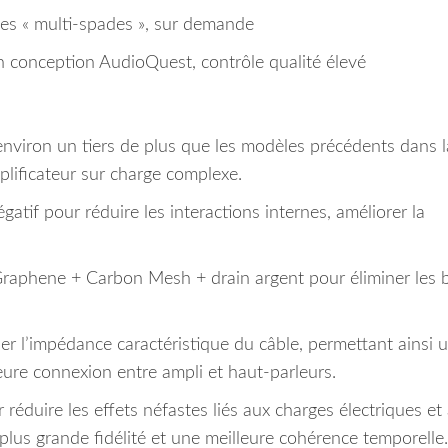
es « multi-spades », sur demande
on conception AudioQuest, contrôle qualité élevé
nviron un tiers de plus que les modèles précédents dans l
plificateur sur charge complexe.
atif pour réduire les interactions internes, améliorer la
 Graphene + Carbon Mesh + drain argent pour éliminer les b
r l’impédance caractéristique du câble, permettant ainsi 
leure connexion entre ampli et haut-parleurs.
 réduire les effets néfastes liés aux charges électriques et
e plus grande fidélité et une meilleure cohérence temporelle.