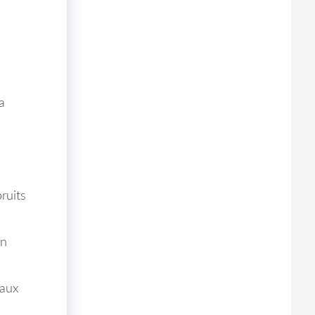
a
ruits
un
 aux