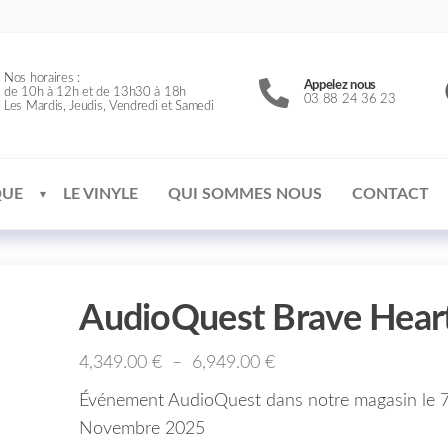
Nos horaires :
Appelez nous
de 10h à 12h et de 13h30 à 18h
03 88 24 36 23
Les Mardis, Jeudis, Vendredi et Samedi
QUE
LE VINYLE
QUI SOMMES NOUS
CONTACT
AudioQuest Brave Hear
4,349.00
€
–
6,949.00
€
Événement AudioQuest dans notre magasin le 7
Novembre 2025