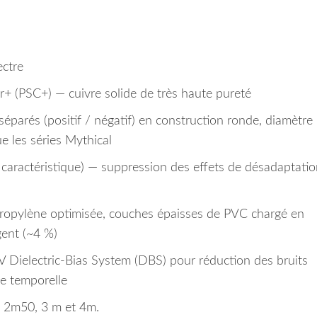
ectre
r+ (PSC+) — cuivre solide de très haute pureté
séparés (positif / négatif) en construction ronde, diamètre
 les séries Mythical
aractéristique) — suppression des effets de désadaptatio
propylène optimisée, couches épaisses de PVC chargé en
gent (~4 %)
V Dielectric-Bias System (DBS) pour réduction des bruits
ce temporelle
, 2m50, 3 m et 4m.