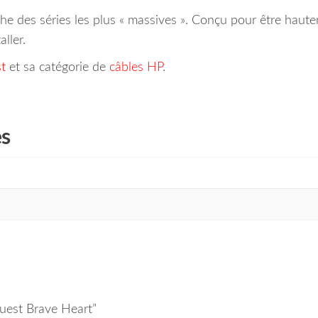
che des séries les plus « massives ». Conçu pour être haut
ller.
t
et sa catégorie de
câbles HP
.
es
Quest Brave Heart”