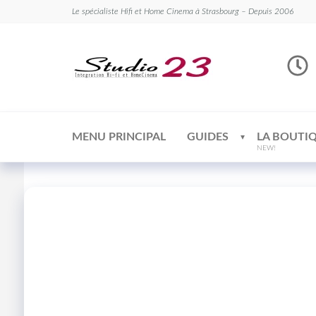
Le spécialiste Hifi et Home Cinema à Strasbourg – Depuis 2006
Studio
Le
spécialiste
23
Hifi et
Home
Cinema
MENU PRINCIPAL
GUIDES
LA BOUTI
NEW!