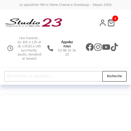
Le spécialiste Hifi et Home Cinema à Strasbourg – Depuis 2006
Studio
Le
0
spécialiste
23
Hifi et
Home
Cinema
Nos horaires :
de 10h à 12h et
Appelez
de 13h30 à 18h
nous
Les Mardis,
03 88 24 36
Jeudis, Vendredi
23
et Samedi
Recherche