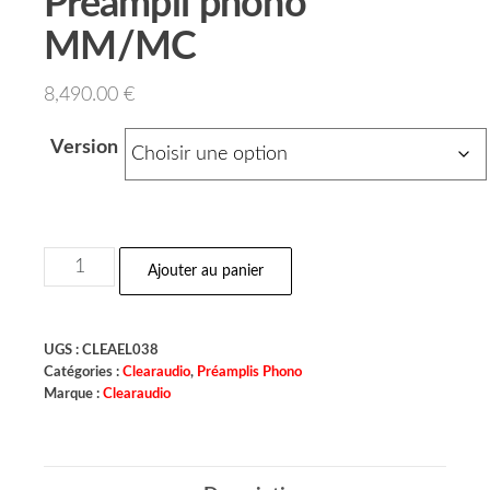
Préampli phono
MM/MC
8,490.00
€
Version
Ajouter au panier
UGS :
CLEAEL038
Catégories :
Clearaudio
,
Préamplis Phono
Marque :
Clearaudio