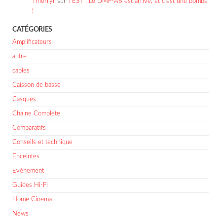
Thierryr
sur
TEST : Le DMP-A8 est arrivé, et c’est une bombe
!
CATÉGORIES
Amplificateurs
autre
cables
Caisson de basse
Casques
Chaine Complete
Comparatifs
Conseils et technique
Enceintes
Evènement
Guides Hi-Fi
Home Cinema
News