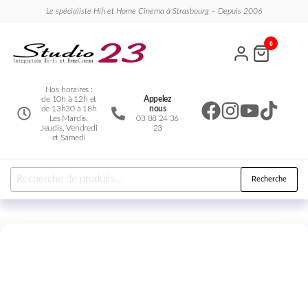
Le spécialiste Hifi et Home Cinema à Strasbourg – Depuis 2006
Studio
Le
0
spécialiste
23
Hifi et
Home
Cinema
Nos horaires :
de 10h à 12h et
Appelez
de 13h30 à 18h
nous
Les Mardis,
03 88 24 36
Jeudis, Vendredi
23
et Samedi
Recherche