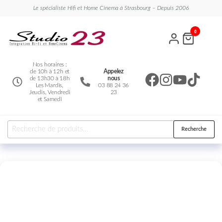
Le spécialiste Hifi et Home Cinema à Strasbourg – Depuis 2006
Studio
Le
0
spécialiste
23
Hifi et
Home
Cinema
Nos horaires :
de 10h à 12h et
Appelez
de 13h30 à 18h
nous
Les Mardis,
03 88 24 36
Jeudis, Vendredi
23
et Samedi
Recherche
Précommande