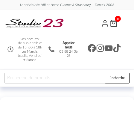
Le spécialiste Hifi et Home Cinema à Strasbourg – Depuis 2006
Studio
Le
0
spécialiste
23
Hifi et
Home
Cinema
Nos horaires :
de 10h à 12h et
Appelez
de 13h30 à 18h
nous
Les Mardis,
03 88 24 36
Jeudis, Vendredi
23
et Samedi
Recherche