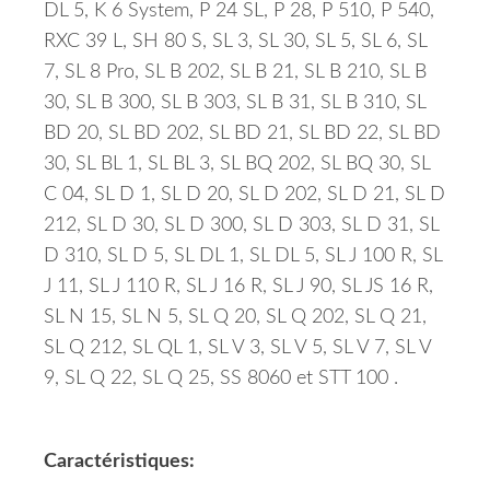
DL 5, K 6 System, P 24 SL, P 28, P 510, P 540,
RXC 39 L, SH 80 S, SL 3, SL 30, SL 5, SL 6, SL
7, SL 8 Pro, SL B 202, SL B 21, SL B 210, SL B
30, SL B 300, SL B 303, SL B 31, SL B 310, SL
BD 20, SL BD 202, SL BD 21, SL BD 22, SL BD
30, SL BL 1, SL BL 3, SL BQ 202, SL BQ 30, SL
C 04, SL D 1, SL D 20, SL D 202, SL D 21, SL D
212, SL D 30, SL D 300, SL D 303, SL D 31, SL
D 310, SL D 5, SL DL 1, SL DL 5, SL J 100 R, SL
J 11, SL J 110 R, SL J 16 R, SL J 90, SL JS 16 R,
SL N 15, SL N 5, SL Q 20, SL Q 202, SL Q 21,
SL Q 212, SL QL 1, SL V 3, SL V 5, SL V 7, SL V
9, SL Q 22, SL Q 25, SS 8060 et STT 100 .
Caractéristiques: