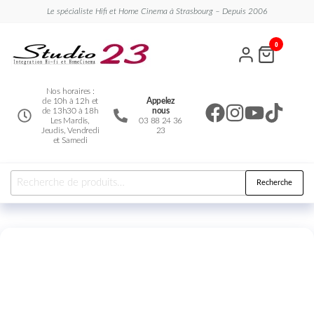
Le spécialiste Hifi et Home Cinema à Strasbourg – Depuis 2006
Studio
Le
0
spécialiste
23
Hifi et
Home
Cinema
Nos horaires :
de 10h à 12h et
Appelez
de 13h30 à 18h
nous
Les Mardis,
03 88 24 36
Jeudis, Vendredi
23
et Samedi
Recherche