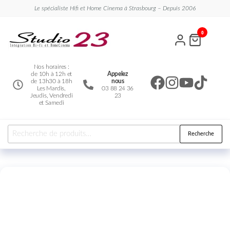
Le spécialiste Hifi et Home Cinema à Strasbourg – Depuis 2006
Studio
Le
0
spécialiste
23
Hifi et
Home
Cinema
Nos horaires :
de 10h à 12h et
Appelez
de 13h30 à 18h
nous
Les Mardis,
03 88 24 36
Jeudis, Vendredi
23
et Samedi
Recherche
Nouveauté