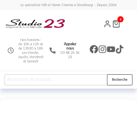
Le spécialiste Hifi et Home Cinema à Strasbourg – Depuis 2006
Studio
Le
0
spécialiste
23
Hifi et
Home
Cinema
Nos horaires :
de 10h à 12h et
Appelez
de 13h30 à 18h
nous
Les Mardis,
03 88 24 36
Jeudis, Vendredi
23
et Samedi
Recherche