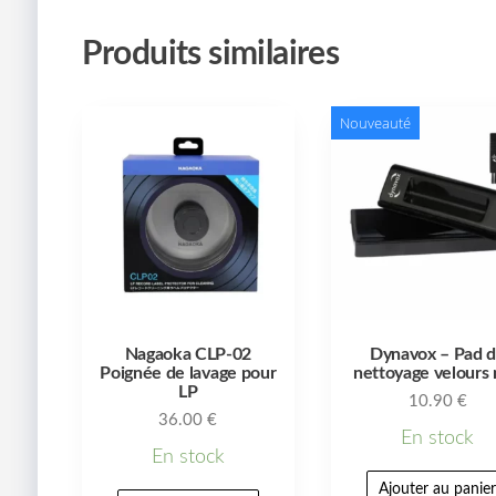
Produits similaires
Nouveauté
Nagaoka CLP-02
Dynavox – Pad 
Poignée de lavage pour
nettoyage velours 
LP
10.90
€
36.00
€
En stock
En stock
Ajouter au panie