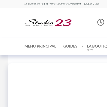
Le spécialiste Hifi et Home Cinema à Strasbourg – Depuis 2006
Studio
Le
spécialiste
23
Hifi et
Home
Cinema
MENU PRINCIPAL
GUIDES
LA BOUTI
NEW!