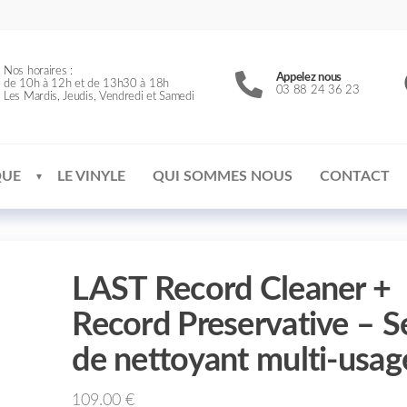
Nos horaires :
Appelez nous
de 10h à 12h et de 13h30 à 18h
03 88 24 36 23
Les Mardis, Jeudis, Vendredi et Samedi
QUE
LE VINYLE
QUI SOMMES NOUS
CONTACT
LAST Record Cleaner +
Record Preservative – S
de nettoyant multi-usag
109.00
€