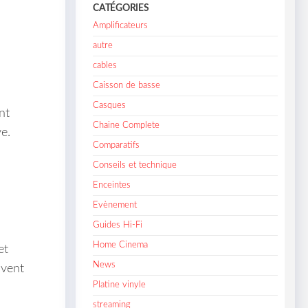
CATÉGORIES
Amplificateurs
autre
cables
Caisson de basse
Casques
nt
Chaine Complete
e.
Comparatifs
Conseils et technique
Enceintes
Evènement
Guides Hi-Fi
Home Cinema
et
News
uvent
Platine vinyle
streaming