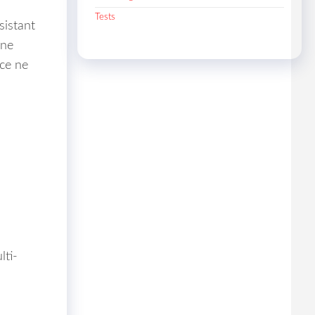
Tests
sistant
une
ace ne
lti-