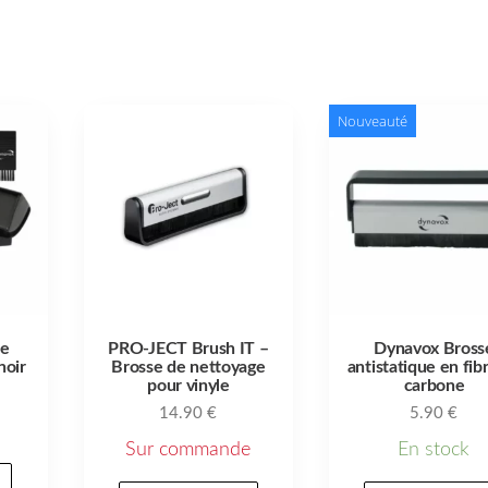
Nouveauté
de
PRO-JECT Brush IT –
Dynavox Bross
noir
Brosse de nettoyage
antistatique en fib
pour vinyle
carbone
14.90
€
5.90
€
Sur commande
En stock
r