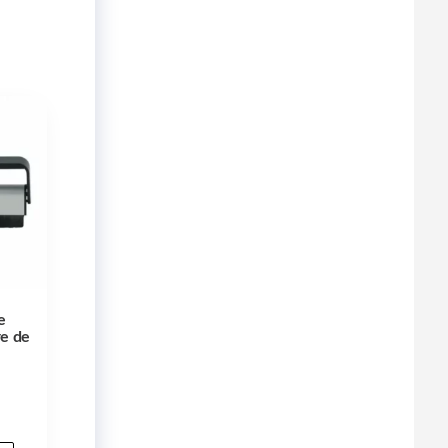
e
re de