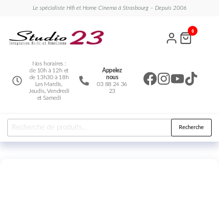
Le spécialiste Hifi et Home Cinema à Strasbourg – Depuis 2006
Studio
Le
0
spécialiste
23
Hifi et
Home
Cinema
Nos horaires :
de 10h à 12h et
Appelez
de 13h30 à 18h
nous
Les Mardis,
03 88 24 36
Jeudis, Vendredi
23
et Samedi
Recherche