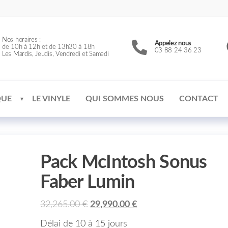
Nos horaires :
Appelez nous
de 10h à 12h et de 13h30 à 18h
03 88 24 36 23
Les Mardis, Jeudis, Vendredi et Samedi
QUE
LE VINYLE
QUI SOMMES NOUS
CONTACT
Pack McIntosh Sonus
Faber Lumin
32,265.00
€
29,990.00
€
Délai de 10 à 15 jours