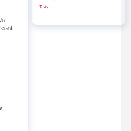
Tests
 Un
issant
a