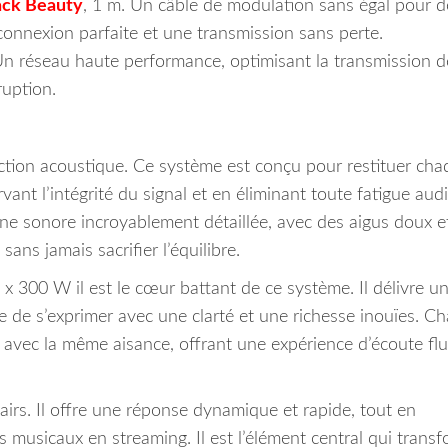
ack Beauty
, 1 m. Un câble de modulation sans égal pour d
 connexion parfaite et une transmission sans perte.
 Un réseau haute performance, optimisant la transmission d
ruption.
ection acoustique. Ce système est conçu pour restituer ch
nt l’intégrité du signal et en éliminant toute fatigue audi
 sonore incroyablement détaillée, avec des aigus doux e
sans jamais sacrifier l’équilibre.
 x 300 W il est le cœur battant de ce système. Il délivre u
 de s’exprimer avec une clarté et une richesse inouïes. C
ué avec la même aisance, offrant une expérience d’écoute flu
 pairs. Il offre une réponse dynamique et rapide, tout en
s musicaux en streaming. Il est l’élément central qui trans