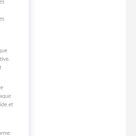
es
es
aque
tive.
t
ne
haque
ide et
forme