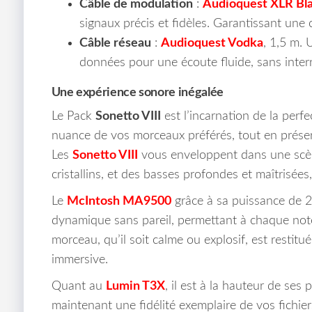
Câble de modulation
:
Audioquest XLR Bl
signaux précis et fidèles. Garantissant une
Câble réseau
:
Audioquest Vodka
, 1,5 m.
données pour une écoute fluide, sans inter
Une expérience sonore inégalée
Le Pack
Sonetto VIII
est l’incarnation de la perf
nuance de vos morceaux préférés, tout en préserva
Les
Sonetto VIII
vous enveloppent dans une scène
cristallins, et des basses profondes et maîtrisées, 
Le
McIntosh MA9500
grâce à sa puissance de 2
dynamique sans pareil, permettant à chaque note
morceau, qu’il soit calme ou explosif, est restit
immersive.
Quant au
Lumin T3X
, il est à la hauteur de ses
maintenant une fidélité exemplaire de vos fichier