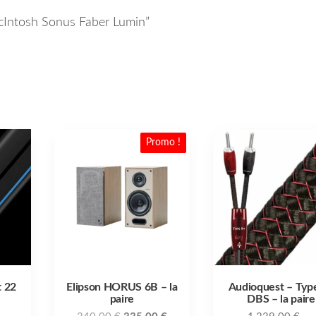
 McIntosh Sonus Faber Lumin”
Promo !
t 22
Elipson HORUS 6B – la
Audioquest – Typ
paire
DBS – la paire