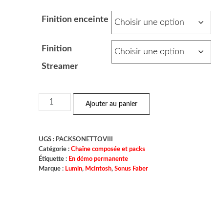
Finition enceinte
Finition
Streamer
Ajouter au panier
UGS :
PACKSONETTOVIII
Catégorie :
Chaîne composée et packs
Étiquette :
En démo permanente
Marque :
Lumin
,
McIntosh
,
Sonus Faber