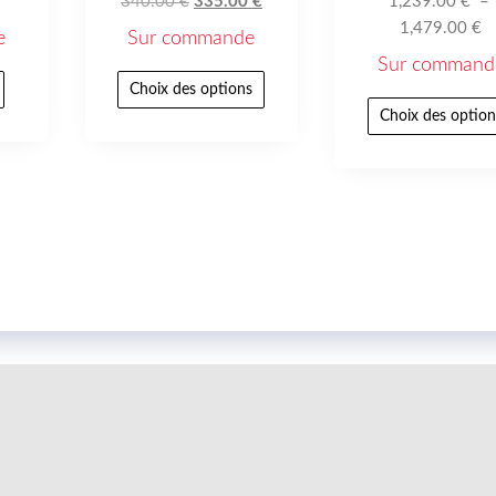
340.00
€
335.00
€
1,239.00
€
–
1,479.00
€
e
Sur commande
Sur command
Choix des options
Choix des option