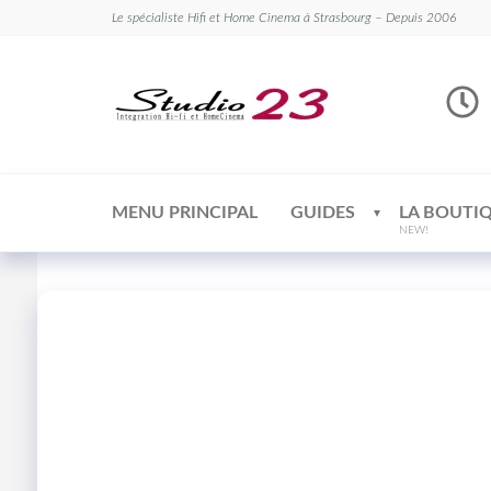
Le spécialiste Hifi et Home Cinema à Strasbourg – Depuis 2006
Studio
Le
spécialiste
23
Hifi et
Home
Cinema
MENU PRINCIPAL
GUIDES
LA BOUTI
NEW!
Offre Pack