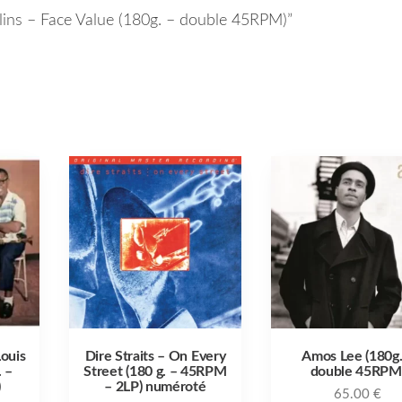
ollins – Face Value (180g. – double 45RPM)”
Louis
Dire Straits – On Every
Amos Lee (180g.
 –
Street (180 g. – 45RPM
double 45RPM
)
– 2LP) numéroté
65.00
€