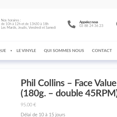
Nos horaires :
Appelez nous
de 10h à 12h et de 13h30 à 18h
03 88 24 36 23
Les Mardis, Jeudis, Vendredi et Samedi
QUE
LE VINYLE
QUI SOMMES NOUS
CONTACT
Phil Collins – Face Value
(180g. – double 45RPM
95.00
€
Délai de 10 à 15 jours