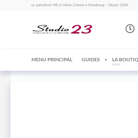
Le spécialiste Hifi et Home Cinema à Strasbourg – Depuis 2006
Studio
Le
spécialiste
23
Hifi et
Home
Cinema
MENU PRINCIPAL
GUIDES
LA BOUTI
NEW!