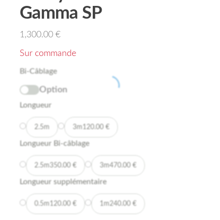
Gamma SP
1,300.00
€
Sur commande
Bi-Câblage
Option
Longueur
2.5m
3m
120.00
€
Longueur Bi-câblage
2.5m
350.00
€
3m
470.00
€
Longueur supplémentaire
0.5m
120.00
€
1m
240.00
€