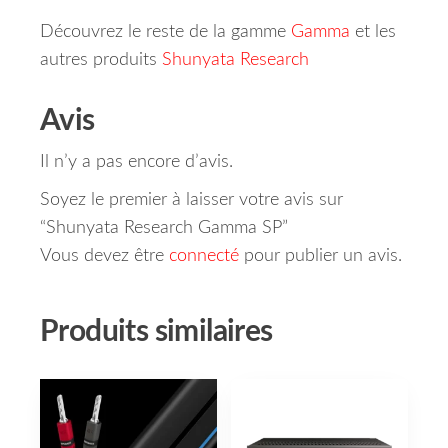
Découvrez le reste de la gamme
Gamma
et les
autres produits
Shunyata Research
Avis
Il n’y a pas encore d’avis.
Soyez le premier à laisser votre avis sur
“Shunyata Research Gamma SP”
Vous devez être
connecté
pour publier un avis.
Produits similaires