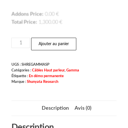
Addons Price:
0.00
€
Total Price:
1,300.00
€
Ajouter au panier
UGS :
SHREGAMMASP
Catégories :
Câbles Haut parleur
,
Gamma
Étiquette :
En démo permanente
Marque :
Shunyata Research
Description
Avis (0)
Description