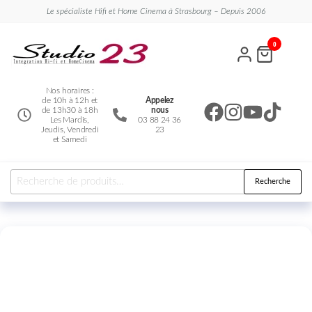
Le spécialiste Hifi et Home Cinema à Strasbourg – Depuis 2006
Studio
Le
0
spécialiste
23
Hifi et
Home
Cinema
Nos horaires :
de 10h à 12h et
Appelez
de 13h30 à 18h
nous
Les Mardis,
03 88 24 36
Jeudis, Vendredi
23
et Samedi
Recherche