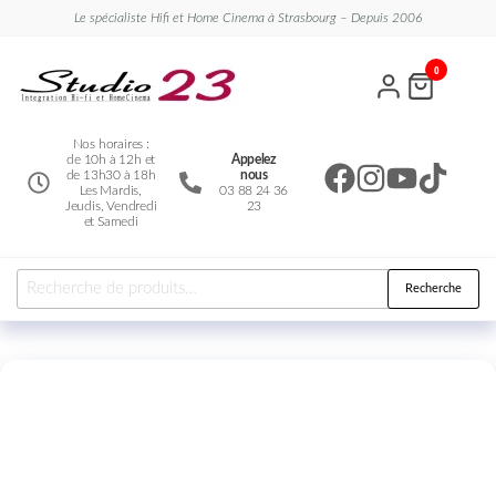
Le spécialiste Hifi et Home Cinema à Strasbourg – Depuis 2006
Studio
Le
0
spécialiste
23
Hifi et
Home
Cinema
Nos horaires :
de 10h à 12h et
Appelez
de 13h30 à 18h
nous
Les Mardis,
03 88 24 36
Jeudis, Vendredi
23
et Samedi
Recherche