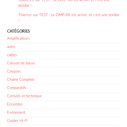
Studio 23
sur
TEST : Le DMP-A8 est arrivé, et c’est une
bombe !
Thierryr
sur
TEST : Le DMP-A8 est arrivé, et c’est une bombe
!
CATÉGORIES
Amplificateurs
autre
cables
Caisson de basse
Casques
Chaine Complete
Comparatifs
Conseils et technique
Enceintes
Evènement
Guides Hi-Fi