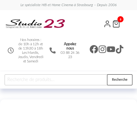
Le spécialiste Hifi et Home Cinema à Strasbourg – Depuis 2006
Studio
Le
0
spécialiste
23
Hifi et
Home
Cinema
Nos horaires :
de 10h à 12h et
Appelez
de 13h30 à 18h
nous
Les Mardis,
03 88 24 36
Jeudis, Vendredi
23
et Samedi
Recherche